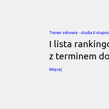
Trener zdrowia - studia II stopni
I lista rankin
z terminem d
Więcej