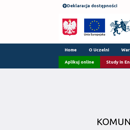
Deklaracja dostępności
Home
O Uczelni
Waru
Aplikuj online
Study in En
KOMUNI