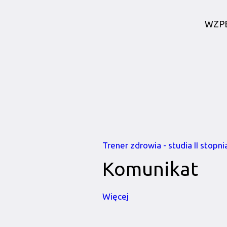
WZPB
Trener zdrowia - studia II stopni
Komunikat
Więcej