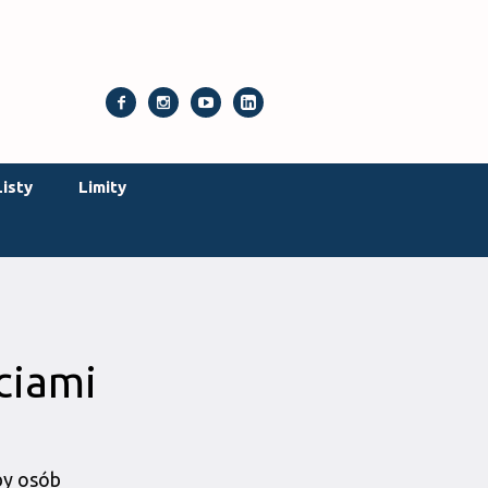
isty
Limity
ciami
by osób