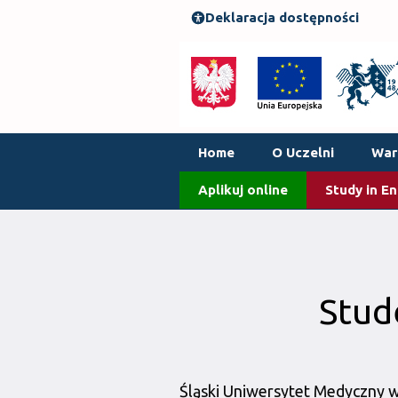
Deklaracja dostępności
Home
O Uczelni
Waru
Aplikuj online
Study in En
Stud
Śląski Uniwersytet Medyczny w