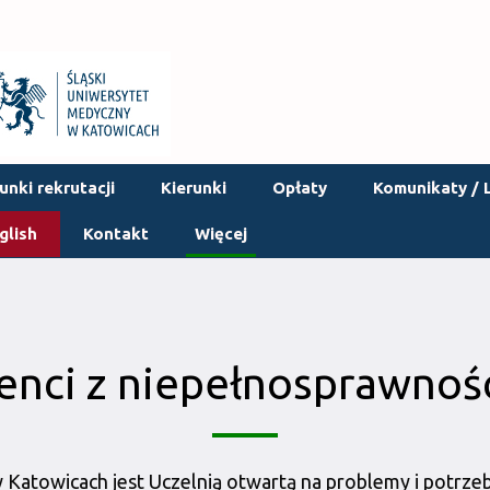
nki rekrutacji
Kierunki
Opłaty
Komunikaty / L
glish
Kontakt
Więcej
enci z niepełnosprawnoś
 Katowicach jest Uczelnią otwartą na problemy i potrze