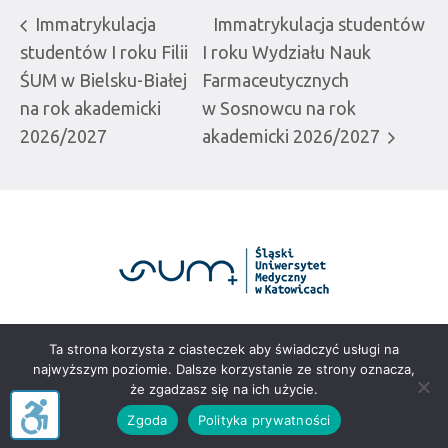
Immatrykulacja
Immatrykulacja studentów
studentów I roku Filii
I roku Wydziału Nauk
ŚUM w Bielsku-Białej
Farmaceutycznych
na rok akademicki
w Sosnowcu na rok
2026/2027
akademicki 2026/2027
Portal rekrutacyjny Śląskiego Uniwersytetu
Ta strona korzysta z ciasteczek aby świadczyć usługi na
Medycznego w Katowicach © 2025
najwyższym poziomie. Dalsze korzystanie ze strony oznacza,
że zgadzasz się na ich użycie.
Zgoda
Polityka prywatności