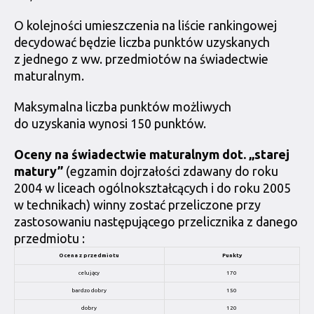
O kolejności umieszczenia na liście rankingowej
decydować będzie liczba punktów uzyskanych
z jednego z ww. przedmiotów na świadectwie
maturalnym.
Maksymalna liczba punktów możliwych
do uzyskania wynosi 150 punktów.
Oceny na świadectwie maturalnym dot. „starej
matury”
(egzamin dojrzałości zdawany do roku
2004 w liceach ogólnokształcących i do roku 2005
w technikach) winny zostać przeliczone przy
zastosowaniu następującego przelicznika z danego
przedmiotu :
Ocena z przedmiotu
Punkty
celujący
170
bardzo dobry
150
dobry
120