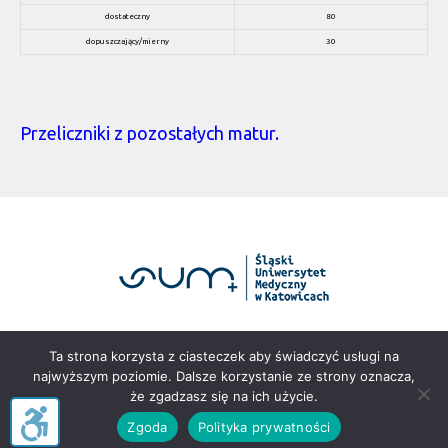
dostateczny
80
dopuszczający/mierny
30
Przeliczniki z pozostałych matur.
Portal rekrutacyjny Śląskiego Uniwersytetu
Ta strona korzysta z ciasteczek aby świadczyć usługi na
Medycznego w Katowicach © 2025
najwyższym poziomie. Dalsze korzystanie ze strony oznacza,
że zgadzasz się na ich użycie.
Zgoda
Polityka prywatności